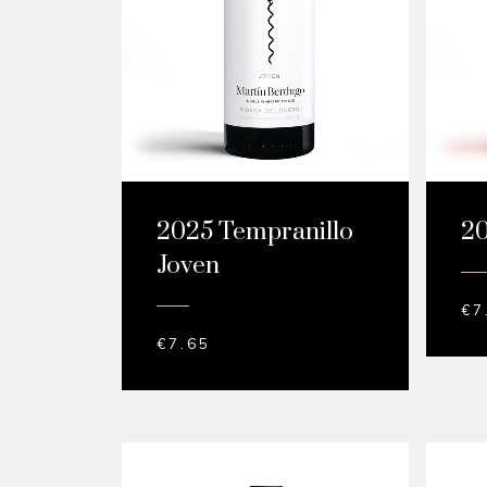
2025 Tempranillo
2
Joven
€
7
€
7.65