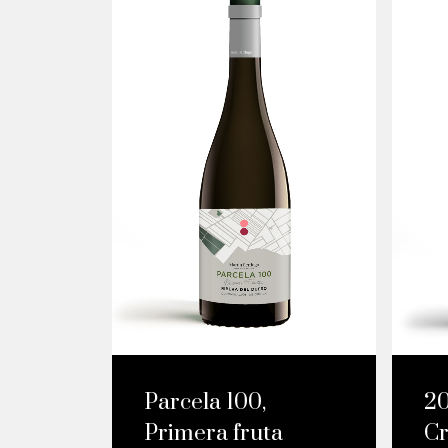
Parcela 100,
20
Primera fruta
Cr