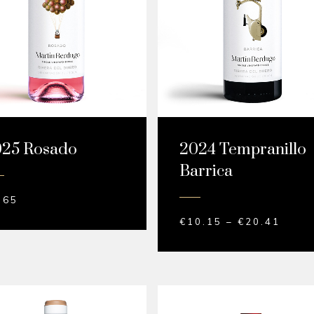
025 Rosado
2024 Tempranillo
Barrica
.65
€
10.15
–
€
20.41