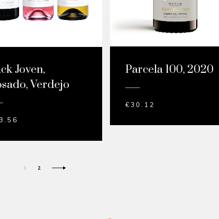
Parcela 100, 2020
ck Joven,
sado, Verdejo
€
30.12
3.56
1
2