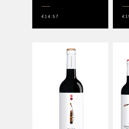
€
14.57
€
1