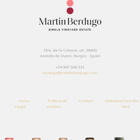
Ctra. de la Colonia, s/n, 09400
Aranda de Duero, Burgos · Spain
+34 947 506 331
bodega@martinberdugo.com
Aviso
Política de
Contact
Withdraw from the 
Legal
cookies
here