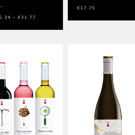
€
17.75
5.34
–
€
31.77