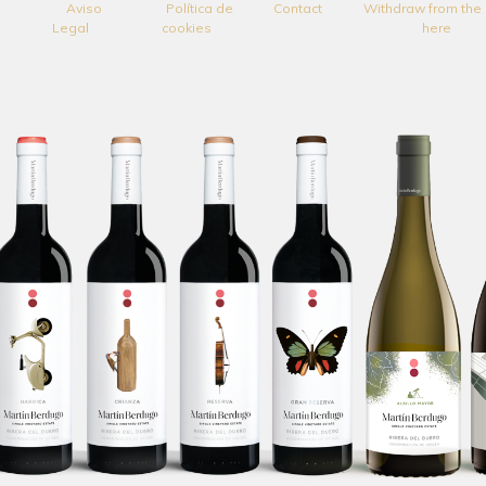
Aviso
Política de
Contact
Withdraw from the 
Legal
cookies
here