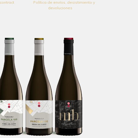
contract
Política de envíos, desistimiento y
devoluciones