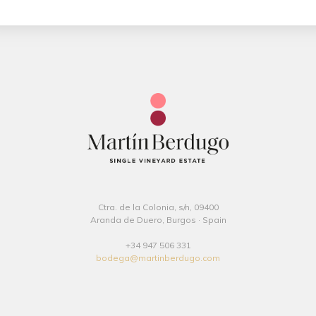
Ctra. de la Colonia, s/n, 09400
Aranda de Duero, Burgos · Spain
+34 947 506 331
bodega@martinberdugo.com