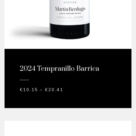
2024 Tempranillo Barrica
€
10.15
–
€
20.41