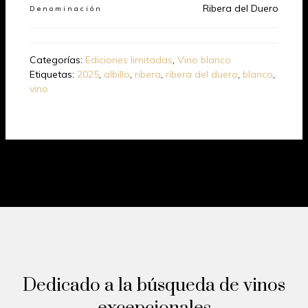
Ribera del Duero
Denominación
Categorías:
Ediciones limitadas
,
Vino blanco
Etiquetas:
2025
,
albillo
,
ribera
,
ribera del duero
,
blanco
,
vino
Dedicado a la búsqueda de vinos