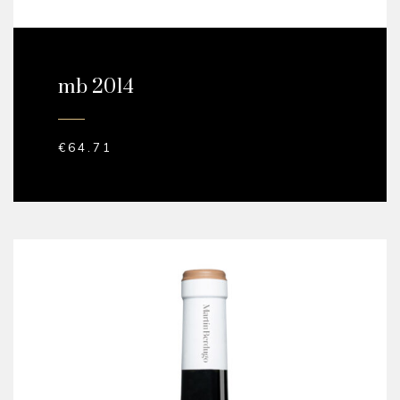
mb 2014
€
64.71