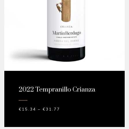
2022 Tempranillo Crianza
€
15.34
–
€
31.77