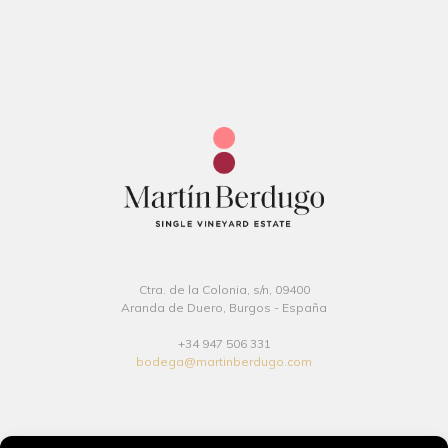
Ctra. de la Colonia, s/n, 09400
Aranda de Duero, Burgos - España
+34 947 506 331
bodega@martinberdugo.com