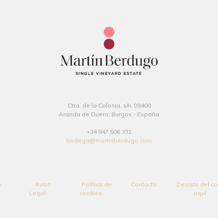
Ctra. de la Colonia, s/n, 09400
Aranda de Duero, Burgos - España
+34 947 506 331
bodega@martinberdugo.com
e
Aviso
Política de
Contacto
Desistir del c
Legal
cookies
aquí