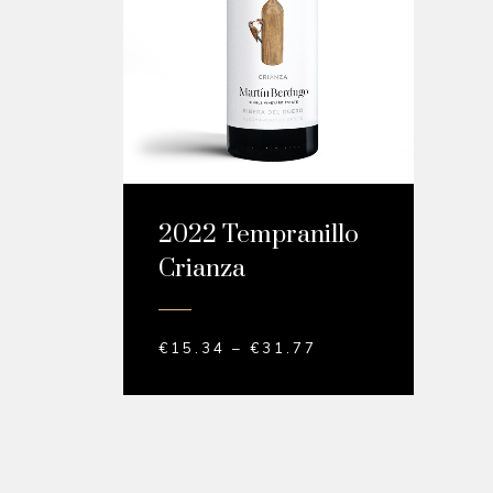
2022 Tempranillo
Crianza
€
15.34
–
€
31.77